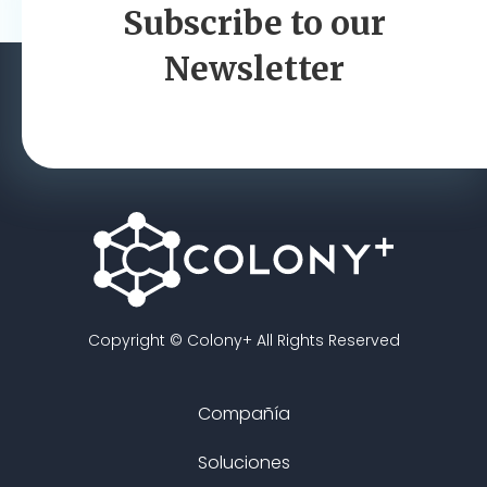
e
Subscribe to our
g
Newsletter
a
c
i
ó
n
d
Copyright © Colony+ All Rights Reserved
e
Compañía
e
Soluciones
n