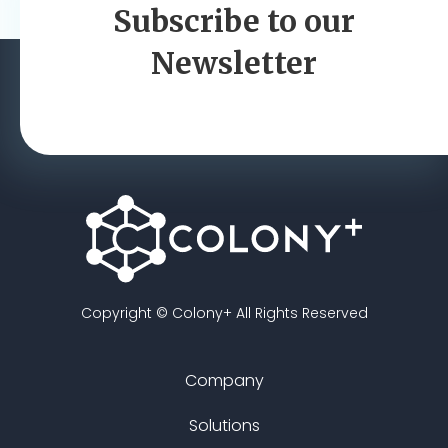
t
Subscribe to our
n
Newsletter
a
v
i
g
a
t
Copyright © Colony+ All Rights Reserved
i
Company
o
Solutions
n